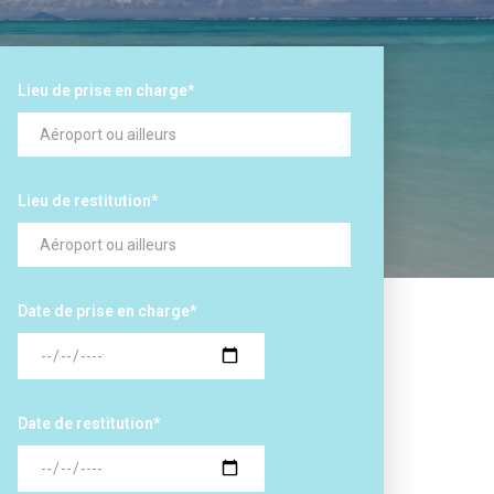
Lieu de prise en charge
*
Lieu de restitution
*
Date de prise en charge
*
Date de restitution
*