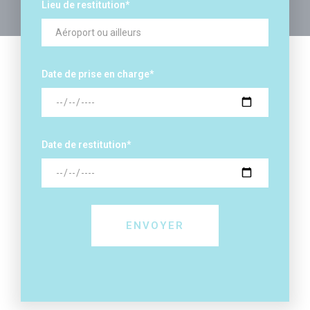
Lieu de restitution
*
Date de prise en charge
*
Date de restitution
*
ENVOYER