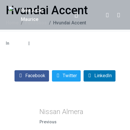
Hvundai Accent
Home
Portfolios
Hvundai Accent
In
Berlines
Leave a comment
Facebook
Twitter
LinkedIn
Nissan Almera
Previous