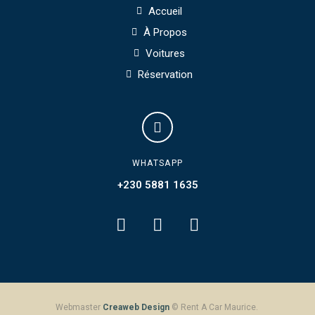
Accueil
À Propos
Voitures
Réservation
WHATSAPP
+230 5881 1635
Webmaster
Creaweb Design
© Rent A Car Maurice.