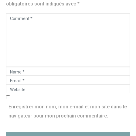
obligatoires sont indiqués avec
*
C
o
m
m
e
n
N
t
E
a
*
W
m
m
e
a
e
b
Enregistrer mon nom, mon e-mail et mon site dans le
i
*
s
navigateur pour mon prochain commentaire.
l
i
*
t