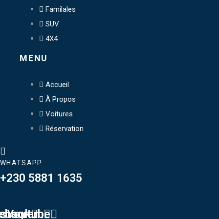
Familales
SUV
4X4
MENU
Accueil
À Propos
Voitures
Réservation
WHATSAPP
+230 5881 1635
ebook
nstagram
Youtube