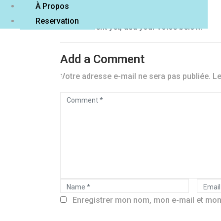
À Propos
Reservation
No comment yet, add your voice below!
Facebook
Instagram
Add a Comment
WHATSAPP
+230 5881 1635
Votre adresse e-mail ne sera pas publiée.
Le
C
o
m
m
e
n
N
E
t
a
Enregistrer mon nom, mon e-mail et mon
m
*
m
a