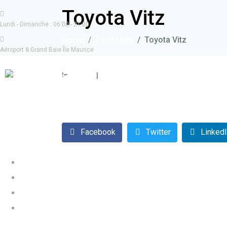
Toyota Vitz
Lundi - Dimanche : 06:00 - 21:00
Home
Portfolios
Toyota Vitz
Aéroport & Grand Baie Île Maurice
In
Petites
Leave a comment
WHATSAPP
+230 5881 1635
Facebook
Twitter
Linked
ACCUEIL
VOITURES
À PROPOS
RESERVATION