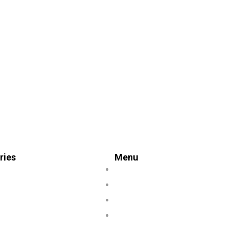
ries
Menu
s
Accueil
es
À Propos
ales
Voitures
Réservation