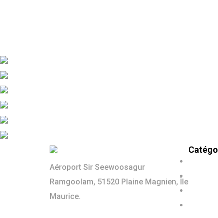
Catégo
Petite
Aéroport Sir Seewoosagur
Berlin
Ramgoolam, 51520 Plaine Magnien, Île
Famil
Maurice.
SUV