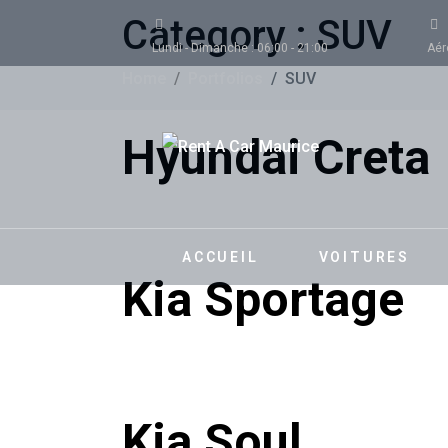
Category :
SUV
Lundi - Dimanche : 06:00 - 21:00
Aér
Home
Portfolios
SUV
Hyundai Creta
ACCUEIL
VOITURES
Kia Sportage
Kia Soul