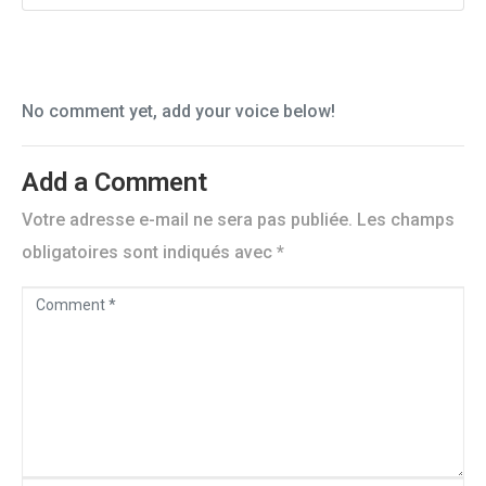
No comment yet, add your voice below!
Add a Comment
Votre adresse e-mail ne sera pas publiée.
Les champs
obligatoires sont indiqués avec
*
C
o
m
m
e
n