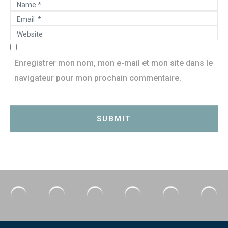
N
t
E
a
*
W
m
m
e
a
e
b
Enregistrer mon nom, mon e-mail et mon site dans le
i
*
s
navigateur pour mon prochain commentaire.
l
i
*
t
SUBMIT
e