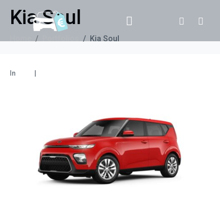
Kia Soul
Home
Portfolios
Kia Soul
In
SUV
Leave a comment