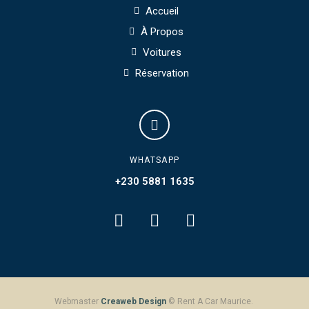
Accueil
À Propos
Voitures
Réservation
WHATSAPP
+230 5881 1635
Webmaster
Creaweb Design
© Rent A Car Maurice.