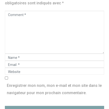
obligatoires sont indiqués avec
*
C
o
m
m
e
n
N
t
E
a
*
W
m
m
e
a
e
b
Enregistrer mon nom, mon e-mail et mon site dans le
i
*
s
navigateur pour mon prochain commentaire.
l
i
*
t