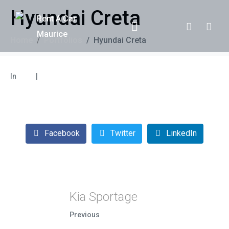
Hyundai Creta
Home
Portfolios
Hyundai Creta
In
SUV
Leave a comment
Facebook
Twitter
LinkedIn
Kia Sportage
Previous