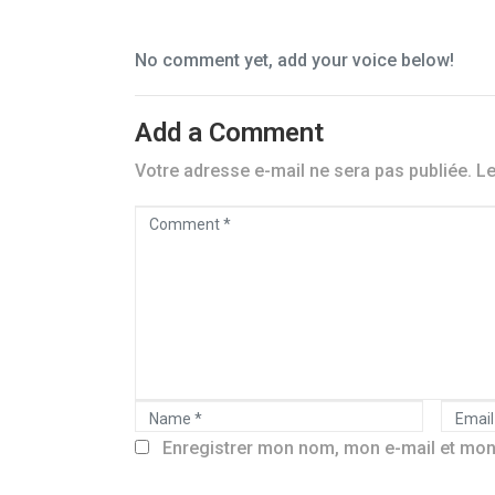
No comment yet, add your voice below!
Add a Comment
Votre adresse e-mail ne sera pas publiée.
Le
C
o
m
m
e
n
N
E
t
a
Enregistrer mon nom, mon e-mail et mon
m
*
m
a