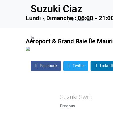
Suzuki Ciaz
Lundi - Dimanche : 06:00 - 21:0
Home
Portfolios
Suzuki Ciaz
In
Berlines
Leave a comment
Aéroport & Grand Baie Île Maur
Facebook
Twitter
Linked
Suzuki Swift
Accueil
Voitures
À Propos
Re
Previous